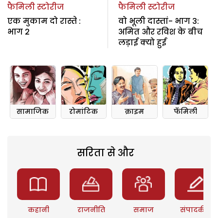
फैमिली स्टोरीज
फैमिली स्टोरीज
एक मुकाम दो रास्ते :
वो भूली दास्तां- भाग 3:
भाग 2
अमित और रविश के बीच
लड़ाई क्यो हुई
सामाजिक
रोमांटिक
क्राइम
फॅमिली
सरिता से और
कहानी
राजनीति
समाज
संपादकीय