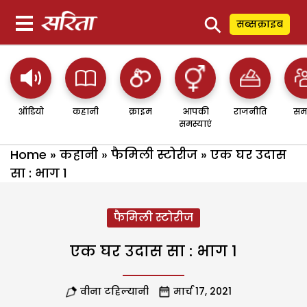
⚲
सब्सक्राइब
ऑडियो
कहानी
क्राइम
आपकी
राजनीति
सम
समस्याएं
Home
»
कहानी
»
फैमिली स्टोरीज
»
एक घर उदास
सा : भाग 1
फैमिली स्टोरीज
एक घर उदास सा : भाग 1
वीना टहिल्यानी
मार्च 17, 2021