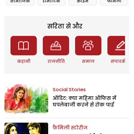
सामाजिक
रोमांटिक
क्राइम
फॅमिली
सरिता से और
कहानी
राजनीति
समाज
संपादकीय
Social Stories
ऑडिट: क्या महिमा ऑफिस में
घपलेबाजी करने से रोक पाई
फैमिली स्टोरीज