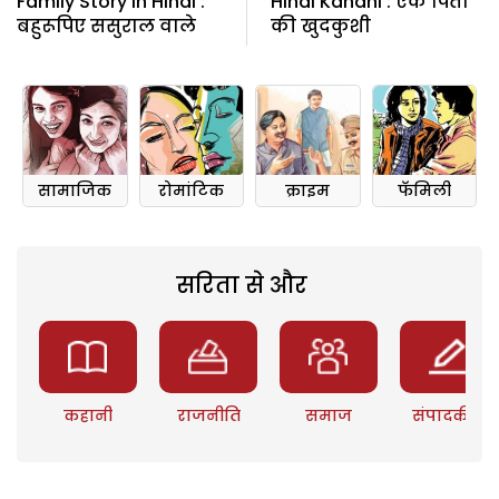
Family Story In Hindi :
Hindi Kahani : एक पिता
बहुरूपिए ससुराल वाले
की खुदकुशी
सामाजिक
रोमांटिक
क्राइम
फॅमिली
सरिता से और
कहानी
राजनीति
समाज
संपादकीय