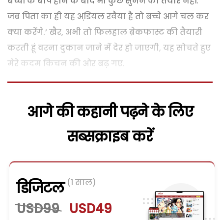
बच्चों के बाप होने के बाद भी कुछ सुनने को तैयार नहीं.
जब पिता का ही यह अडि़यल रवैया है तो बच्चे आगे चल कर
क्या करेंगे.’ खैर, अभी तो फिलहाल ब्रेकफास्ट की तैयारी
करती हूं वरना दुकान जाने में देर हो जाएगी, यह सोचते हुए
मेरे कदम किचन की ओर बढ़़ गए.
आगे की कहानी पढ़ने के लिए
सब्सक्राइब करें
(1 साल)
डिजिटल
USD99
USD49