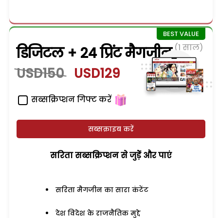
(1 साल)
डिजिटल + 24 प्रिंट मैगजीन
USD150
USD129
सब्सक्रिप्शन गिफ्ट करें
सब्सक्राइब करें
सरिता सब्सक्रिप्शन से जुड़ेें और पाएं
सरिता मैगजीन का सारा कंटेंट
देश विदेश के राजनैतिक मुद्दे