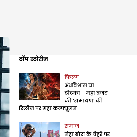
टॉप स्टोरीज
फिल्म
अंधविश्वास या
टोटका – महा बजट
की ‘रामायण’ की
रिलीज पर महा कन्फ्यूजन
समाज
नेहा बोरा के चेहरे पर