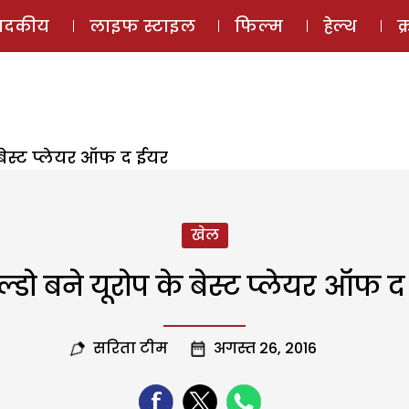
ई-मैगज़ीन
ऑडियो 
पादकीय
लाइफ स्टाइल
फिल्म
हेल्थ
क
 बेस्ट प्लेयर ऑफ द ईयर
खेल
ल्डो बने यूरोप के बेस्ट प्लेयर ऑफ 
सरिता टीम
अगस्त 26, 2016