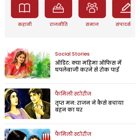
कहानी
राजनीति
समाज
संपादकीय
Social Stories
ऑडिट: क्या महिमा ऑफिस में
घपलेबाजी करने से रोक पाई
फैमिली स्टोरीज
तृप्त मन: राजन ने कैसे बचाया
बहन का घर
फैमिली स्टोरीज