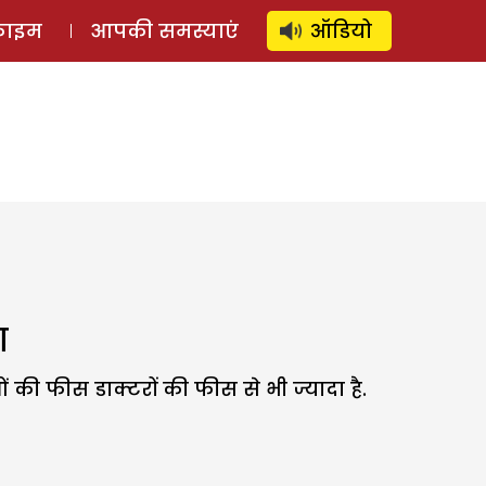
⚲
स्टोरी
लॉग इन
SUBSCRIBE
्राइम
आपकी समस्याएं
ऑडियो
ा
ं की फीस डाक्टरों की फीस से भी ज्यादा है.