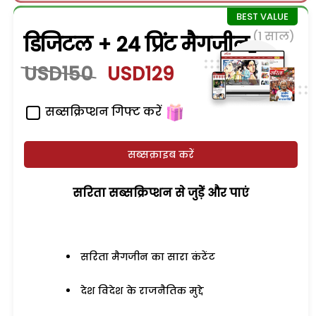
(1 साल)
डिजिटल + 24 प्रिंट मैगजीन
USD150
USD129
सब्सक्रिप्शन गिफ्ट करें
सब्सक्राइब करें
सरिता सब्सक्रिप्शन से जुड़ेें और पाएं
सरिता मैगजीन का सारा कंटेंट
देश विदेश के राजनैतिक मुद्दे