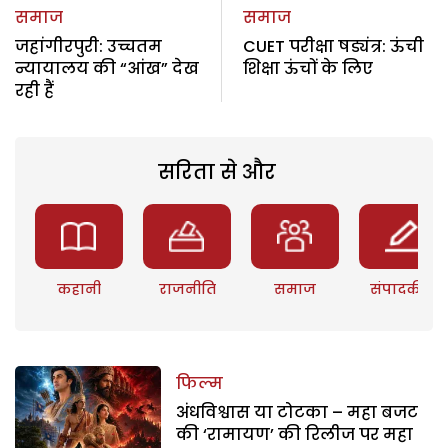
समाज
समाज
जहांगीरपुरी: उच्चतम
CUET परीक्षा षड्यंत्र: ऊंची
न्यायालय की “आंख” देख
शिक्षा ऊंचों के लिए
रही हैं
सरिता से और
कहानी
राजनीति
समाज
संपादकीय
फिल्म
अंधविश्वास या टोटका – महा बजट
की ‘रामायण’ की रिलीज पर महा