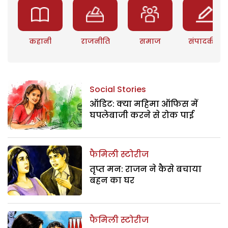
कहानी
राजनीति
समाज
संपादकीय
Social Stories
ऑडिट: क्या महिमा ऑफिस में
घपलेबाजी करने से रोक पाई
फैमिली स्टोरीज
तृप्त मन: राजन ने कैसे बचाया
बहन का घर
फैमिली स्टोरीज