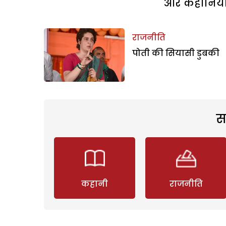
और कहानियां 
राजनीति
पोती की सियासी डुबकी
स
कहानी
राजनीति