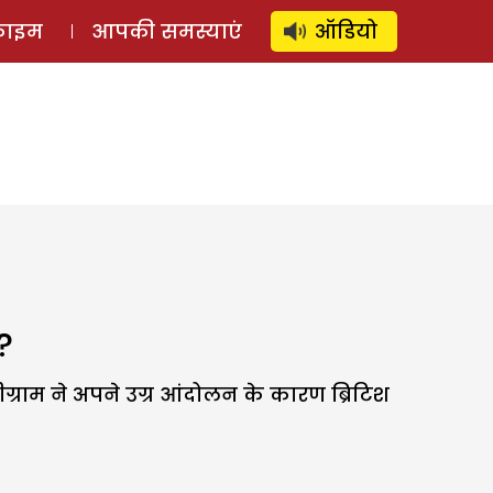
⚲
स्टोरी
लॉग इन
SUBSCRIBE
्राइम
आपकी समस्याएं
ऑडियो
?
दीग्राम ने अपने उग्र आंदोलन के कारण ब्रिटिश