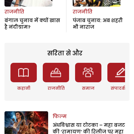
राजनीति
राजनीति
बंगाल चुनाव में क्यों खास
पंजाब चुनाव: अब शहरी
है नंदीग्राम?
भी नाराज
सरिता से और
कहानी
राजनीति
समाज
संपादकीय
फिल्म
अंधविश्वास या टोटका – महा बजट
की ‘रामायण’ की रिलीज पर महा