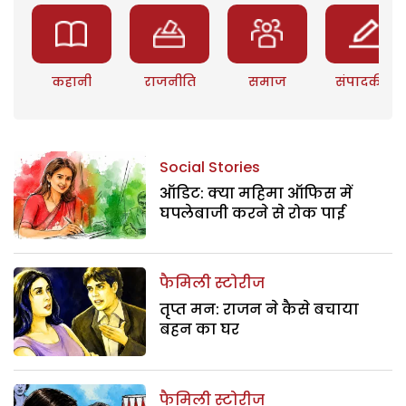
कहानी
राजनीति
समाज
संपादकीय
Social Stories
ऑडिट: क्या महिमा ऑफिस में
घपलेबाजी करने से रोक पाई
फैमिली स्टोरीज
तृप्त मन: राजन ने कैसे बचाया
बहन का घर
फैमिली स्टोरीज