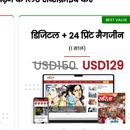
डिजिटल + 24 प्रिंट मैगजीन
(1 साल)
USD150
USD129