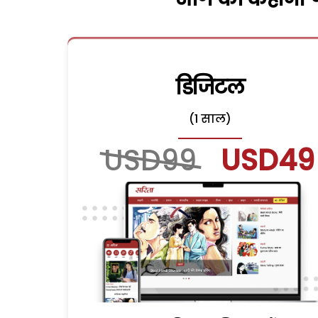
डिजिटल
(1 साल)
USD99
USD49