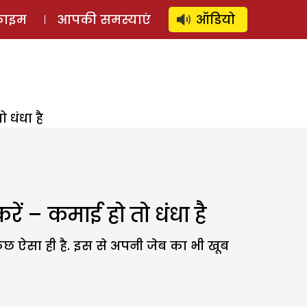
⚲
स्टोरी
लॉग इन
SUBSCRIBE
्राइम
आपकी समस्याएं
ऑडियो
 धंधा है
ें – कमाई हो तो धंधा है
 कुछ ऐसा ही है. इस से अपनी जेब का भी खूब