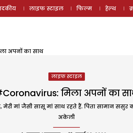
ई-मैगज़ीन
ऑडियो 
पादकीय
लाइफ स्टाइल
फिल्म
हेल्थ
क
िला अपनों का साथ
लाइफ स्टाइल
coronavirus: मिला अपनों का स
्बैंड, मेरी मां जैसी सासू मां साथ रहते हैं. पिता सामान ससु
अकेली