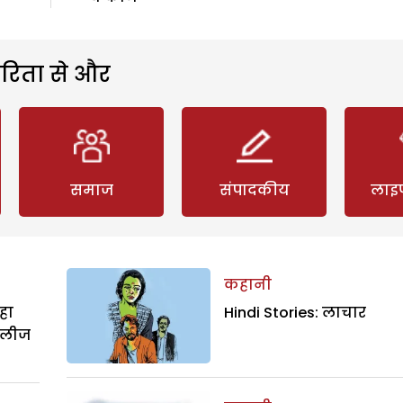
रिता से और
समाज
संपादकीय
लाइ
कहानी
हा
Hindi Stories: लाचार
िलीज