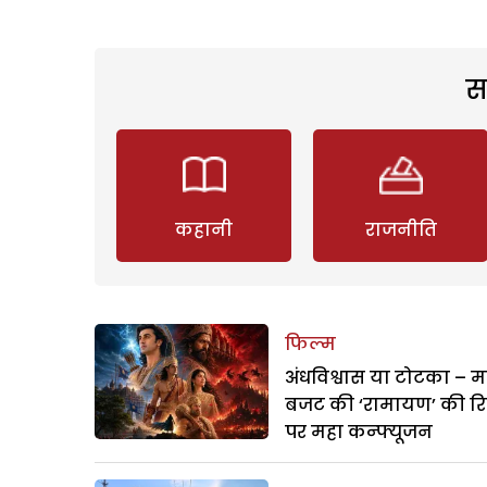
स
कहानी
राजनीति
फिल्म
अंधविश्वास या टोटका – म
बजट की ‘रामायण’ की र
पर महा कन्फ्यूजन