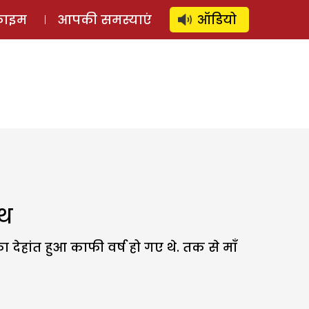
⚲
स्टोरी
लॉग इन
SUBSCRIBE
्राइम
आपकी समस्याएं
ऑडियो
ाथ
र का देहांत हुआ काफी वर्ष हो गए थे. तक से माँ