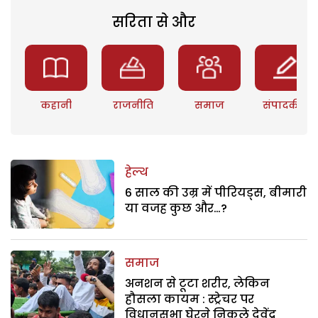
सरिता से और
कहानी
राजनीति
समाज
संपादकीय
हेल्थ
6 साल की उम्र में पीरियड्स, बीमारी
या वजह कुछ और…?
समाज
अनशन से टूटा शरीर, लेकिन
हौसला कायम : स्ट्रेचर पर
विधानसभा घेरने निकले देवेंद्र