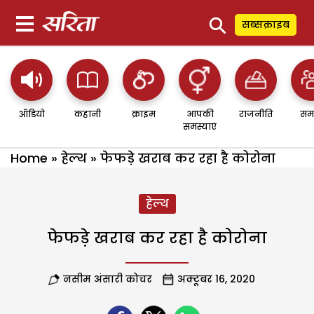
⚲
सब्सक्राइब
ऑडियो
कहानी
क्राइम
आपकी
राजनीति
सम
समस्याएं
Home
»
हेल्थ
»
फेफड़े खराब कर रहा है कोरोना
हेल्थ
फेफड़े खराब कर रहा है कोरोना
नसीम अंसारी कोचर
अक्टूबर 16, 2020