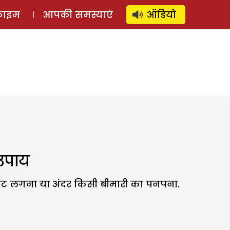
⚲
स्टोरी
लॉग इन
SUBSCRIBE
्राइम
आपकी समस्याएं
ऑडियो
 उपाय
 आना, चोट लगना या अंदर किसी बीमारी का पनपना.