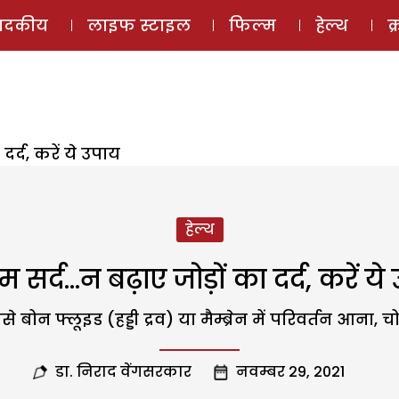
ई-मैगज़ीन
ऑडियो 
पादकीय
लाइफ स्टाइल
फिल्म
हेल्थ
क
र्द, करें ये उपाय
हेल्थ
 सर्द…न बढ़ाए जोड़ों का दर्द, करें ये
 जैसे बोन फ्लूइड (हड्डी द्रव) या मैम्ब्रेन में परिवर्तन
डा. निराद वेंगसरकार
नवम्बर 29, 2021