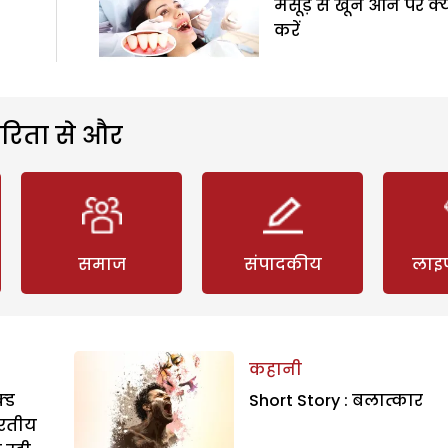
मसूड़े से खून आने पर क्
करें
रिता से और
समाज
संपादकीय
लाइ
कहानी
्ड
Short Story : बलात्कार
ारतीय