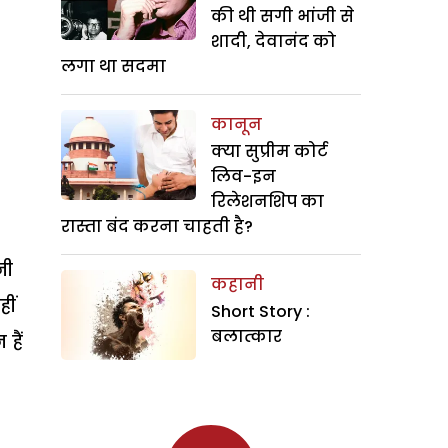
की थी सगी भांजी से
शादी, देवानंद को
लगा था सदमा
कानून
क्या सुप्रीम कोर्ट
लिव-इन
रिलेशनशिप का
रास्ता बंद करना चाहती है?
नी
कहानी
ीं
Short Story :
बलात्कार
हैं