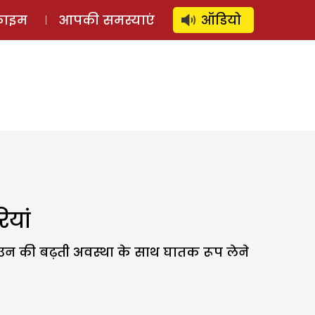
⚲
स्टोरी
लॉग इन
SUBSCRIBE
्राइम
आपकी समस्याएं
ऑडियो
ियां
जो उन की बढ़ती अवस्था के साथ घातक रूप लेने