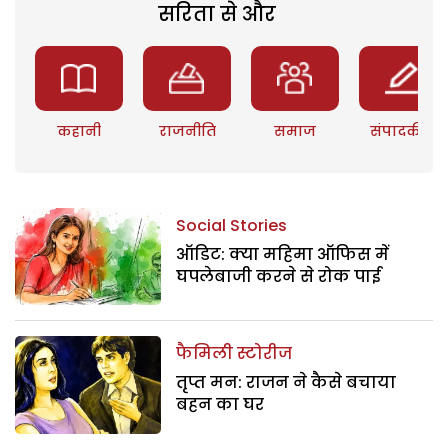
सरिता से और
कहानी
राजनीति
समाज
संपादकीय
Social Stories
ऑडिट: क्या महिमा ऑफिस में
घपलेबाजी करने से रोक पाई
फैमिली स्टोरीज
तृप्त मन: राजन ने कैसे बचाया
बहन का घर