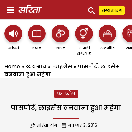
⚲
सब्सक्राइब
ऑडियो
कहानी
क्राइम
आपकी
राजनीति
सम
समस्याएं
Home
»
व्यवसाय
»
फाइनेंस
»
पासपोर्ट, लाइसेंस
बनवाना हुआ महंगा
फाइनेंस
पासपोर्ट, लाइसेंस बनवाना हुआ महंगा
सरिता टीम
नवम्बर 3, 2016