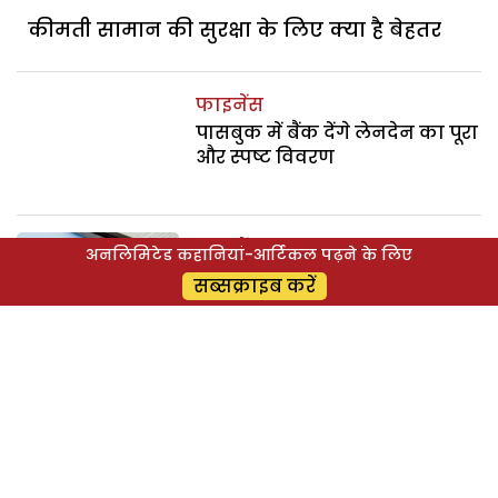
कीमती सामान की सुरक्षा के लिए क्या है बेहतर
फाइनेंस
पासबुक में बैंक देंगे लेनदेन का पूरा
और स्पष्ट विवरण
फाइनेंस
अनलिमिटेड कहानियां-आर्टिकल पढ़ने के लिए
क्या होती है पोर्टफोलियो मैनेजमेंट
सब्सक्राइब करें
स्कीम?
फाइनेंस
नौकरी बदलने पर परेशानी से बच
सकते हैं आप