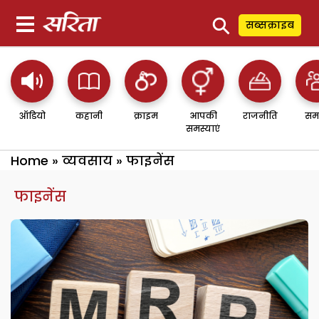
⚲
सब्सक्राइब
ऑडियो
कहानी
क्राइम
आपकी
राजनीति
सम
समस्याएं
Home
»
व्यवसाय
»
फाइनेंस
फाइनेंस