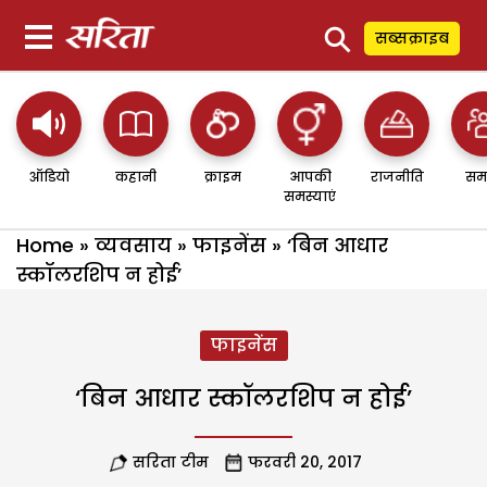
⚲
सब्सक्राइब
ऑडियो
कहानी
क्राइम
आपकी
राजनीति
सम
समस्याएं
Home
»
व्यवसाय
»
फाइनेंस
»
‘बिन आधार
स्कॉलरशिप न होई’
फाइनेंस
‘बिन आधार स्कॉलरशिप न होई’
सरिता टीम
फरवरी 20, 2017