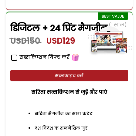
(1 साल)
डिजिटल + 24 प्रिंट मैगजीन
USD150
USD129
सब्सक्रिप्शन गिफ्ट करें
सब्सक्राइब करें
सरिता सब्सक्रिप्शन से जुड़ेें और पाएं
सरिता मैगजीन का सारा कंटेंट
देश विदेश के राजनैतिक मुद्दे