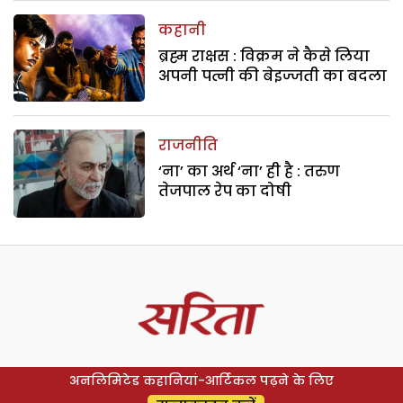
कहानी
ब्रह्म राक्षस : विक्रम ने कैसे लिया
अपनी पत्नी की बेइज्जती का बदला
राजनीति
‘ना’ का अर्थ ‘ना’ ही है : तरुण
तेजपाल रेप का दोषी
अनलिमिटेड कहानियां-आर्टिकल पढ़ने के लिए