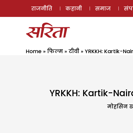
राजनीति
कहानी
समाज
सं
Home
»
फिल्म
»
टीवी
»
YRKKH: Kartik-Nair
YRKKH: Kartik-Naira 
मोहसिन खा