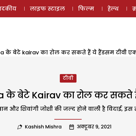
ई-मैगज़ीन
ऑडियो 
पादकीय
लाइफ स्टाइल
फिल्म
हेल्थ
क
a के बेटे kairav का रोल कर सकते हैं ये हैंडसम टीवी एक
टीवी
के बेटे Kairav का रोल कर सकते हैं
न और शिवांगी जोशी की जल्द होने वाली है विदाई, इस 
Kashish Mishra
अक्टूबर 9, 2021