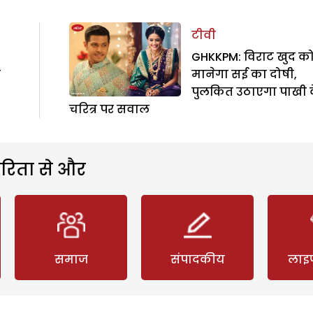
टीवी
z
GHKKPM: विराट खुद क
ी
मानेगा सई का दोषी,
पुलकित उठाएगा पाखी 
चरित्र पर सवाल
रिता से और
समाज
संपादकीय
लाइ