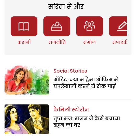
सरिता से और
कहानी
राजनीति
समाज
संपादकीय
Social Stories
ऑडिट: क्या महिमा ऑफिस में
घपलेबाजी करने से रोक पाई
फैमिली स्टोरीज
तृप्त मन: राजन ने कैसे बचाया
बहन का घर