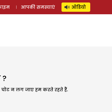
⚲
स्टोरी
लॉग इन
SUBSCRIBE
्राइम
आपकी समस्याएं
ऑडियो
 ?
 चोट न लग जाए हम करते रहते हैं.