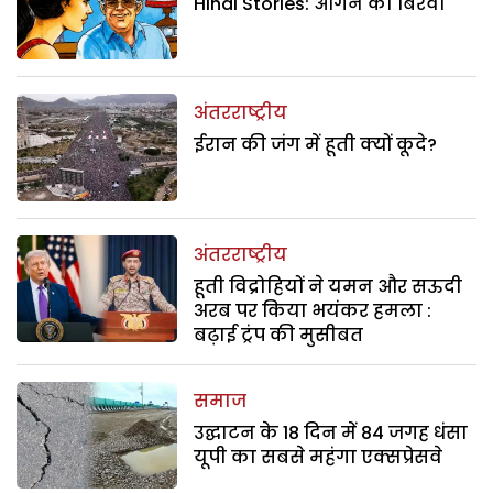
Hindi Stories: आंगन का बिरवा
अंतरराष्ट्रीय
ईरान की जंग में हूती क्यों कूदे?
अंतरराष्ट्रीय
हूती विद्रोहियों ने यमन और सऊदी
अरब पर किया भयंकर हमला :
बढ़ाई ट्रंप की मुसीबत
समाज
उद्घाटन के 18 दिन में 84 जगह धंसा
यूपी का सबसे महंगा एक्सप्रेसवे