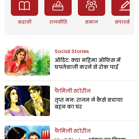
कहानी
राजनीति
समाज
संपादकीय
Social Stories
ऑडिट: क्या महिमा ऑफिस में
घपलेबाजी करने से रोक पाई
फैमिली स्टोरीज
तृप्त मन: राजन ने कैसे बचाया
बहन का घर
फैमिली स्टोरीज