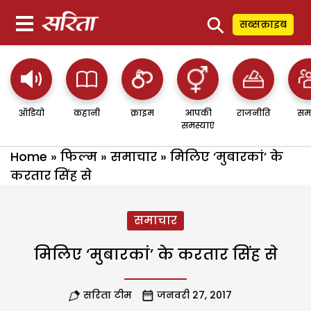
⚲
सब्सक्राइब
ऑडियो
कहानी
क्राइम
आपकी
राजनीति
सम
समस्याएं
Home
»
फिल्म
»
समाचार
»
मिलिए ‘मुबारकां’ के
करतार सिंह से
समाचार
मिलिए ‘मुबारकां’ के करतार सिंह से
सरिता टीम
जनवरी 27, 2017