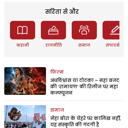
सरिता से और
कहानी
राजनीति
समाज
संपादकीय
फिल्म
अंधविश्वास या टोटका – महा बजट
की ‘रामायण’ की रिलीज पर महा
कन्फ्यूजन
समाज
नेहा बोरा के चेहरे पर कालिख नहीं,
यह संस्कृति की गंदगी है