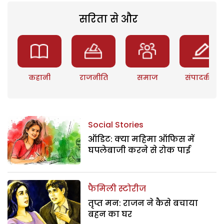
सरिता से और
कहानी
राजनीति
समाज
संपादकीय
Social Stories
ऑडिट: क्या महिमा ऑफिस में
घपलेबाजी करने से रोक पाई
फैमिली स्टोरीज
तृप्त मन: राजन ने कैसे बचाया
बहन का घर