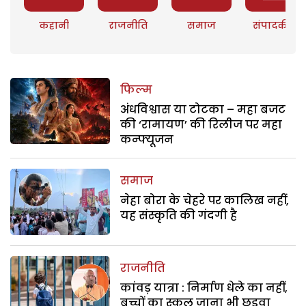
कहानी
राजनीति
समाज
संपादकीय
फिल्म
अंधविश्वास या टोटका – महा बजट
की ‘रामायण’ की रिलीज पर महा
कन्फ्यूजन
समाज
नेहा बोरा के चेहरे पर कालिख नहीं,
यह संस्कृति की गंदगी है
राजनीति
कांवड़ यात्रा : निर्माण धेले का नहीं,
बच्चों का स्कूल जाना भी छुड़वा