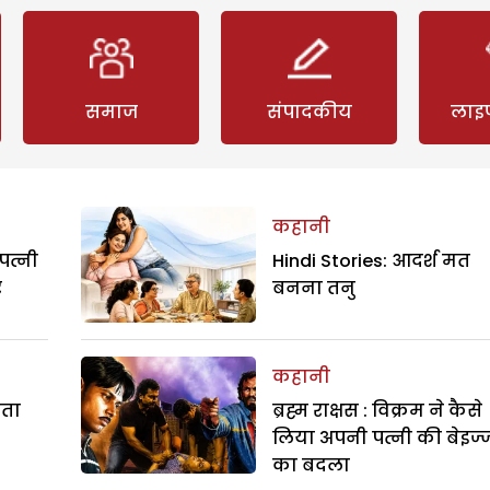
समाज
संपादकीय
लाइ
कहानी
पत्नी
Hindi Stories: आदर्श मत
र
बनना तनु
कहानी
रता
ब्रह्म राक्षस : विक्रम ने कैसे
लिया अपनी पत्नी की बेइज्
का बदला