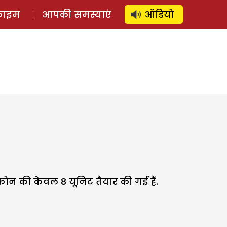
⚲
स्टोरी
लॉग इन
SUBSCRIBE
्राइम
आपकी समस्याएं
ऑडियो
ोन की केवल 8 यूनिट तैयार की गई हैं.