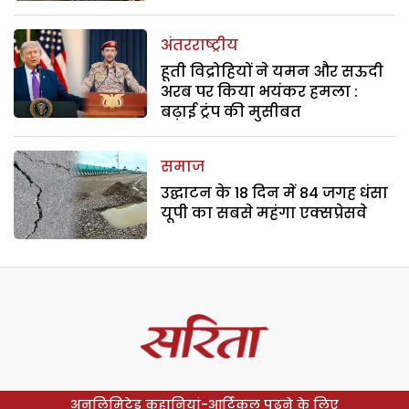
अंतरराष्ट्रीय
हूती विद्रोहियों ने यमन और सऊदी
अरब पर किया भयंकर हमला :
बढ़ाई ट्रंप की मुसीबत
समाज
उद्घाटन के 18 दिन में 84 जगह धंसा
यूपी का सबसे महंगा एक्सप्रेसवे
अनलिमिटेड कहानियां-आर्टिकल पढ़ने के लिए