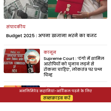
संपादकीय
Budget 2025 : अपना खजाना भरने का बजट
कानून
Supreme Court : ‘दंगो में शामिल
आरोपियों को चुनाव लड़ने से
रोकना चाहिए’, लोकतंत्र पर प्रश्न
चिन्ह
अंतरराष्ट्रीय
अनलिमिटेड कहानियां-आर्टिकल पढ़ने के लिए
International : South Korea के
सब्सक्राइब करें
राष्ट्रपति की गिरफ्तारी, दुनिया के
नेताओं लिए संदेश