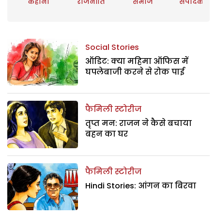
कहानी
राजनीति
समाज
संपादकीय
Social Stories
ऑडिट: क्या महिमा ऑफिस में
घपलेबाजी करने से रोक पाई
फैमिली स्टोरीज
तृप्त मन: राजन ने कैसे बचाया
बहन का घर
फैमिली स्टोरीज
Hindi Stories: आंगन का बिरवा