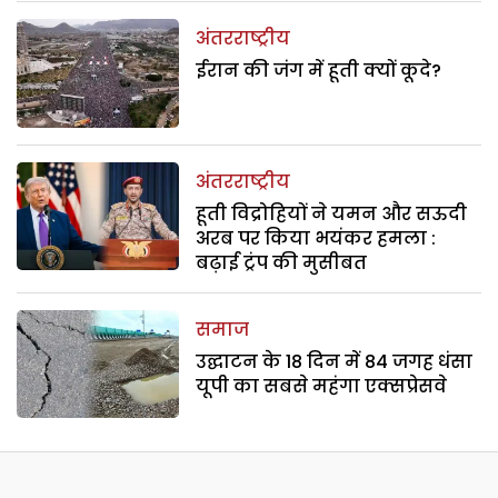
अंतरराष्ट्रीय
ईरान की जंग में हूती क्यों कूदे?
अंतरराष्ट्रीय
हूती विद्रोहियों ने यमन और सऊदी
अरब पर किया भयंकर हमला :
बढ़ाई ट्रंप की मुसीबत
समाज
उद्घाटन के 18 दिन में 84 जगह धंसा
यूपी का सबसे महंगा एक्सप्रेसवे