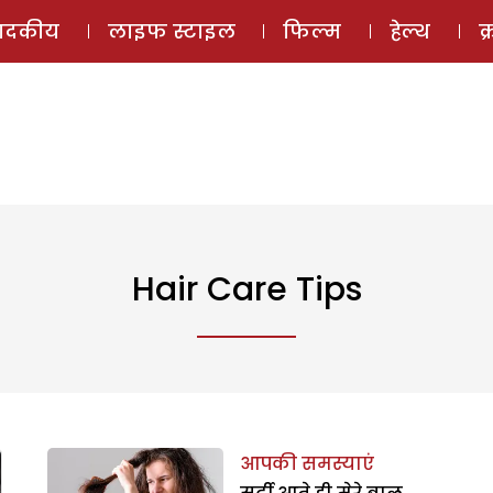
ई-मैगज़ीन
ऑडियो 
पादकीय
लाइफ स्टाइल
फिल्म
हेल्थ
क
Hair Care Tips
आपकी समस्याएं