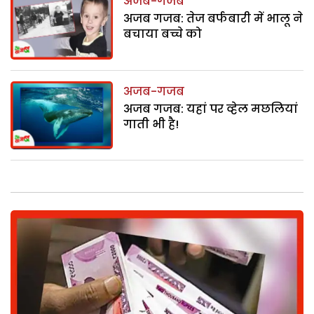
अजब-गजब
अजब गजब: तेज बर्फबारी में भालू ने
बचाया बच्चे को
अजब-गजब
अजब गजब: यहां पर व्हेल मछलियां
गाती भी है!