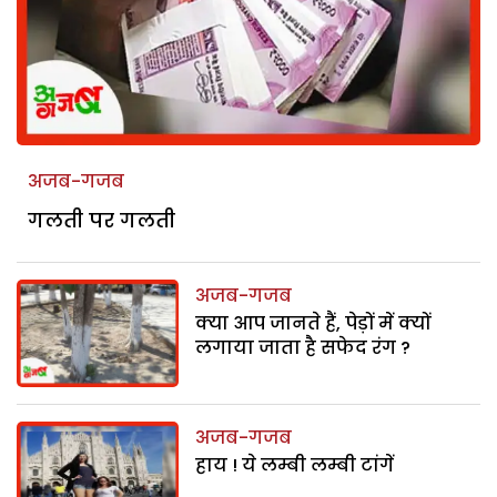
अजब-गजब
गलती पर गलती
अजब-गजब
क्या आप जानते हैं, पेड़ों में क्यों
लगाया जाता है सफेद रंग ?
अजब-गजब
हाय ! ये लम्बी लम्बी टांगें