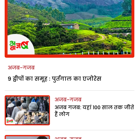
अजब-गजब
9 द्वीपों का समूह : पुर्तगाल का एजोरेस
अजब-गजब
अजब गजब: यहां 100 साल तक जीते
हैं लोग