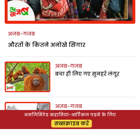
अजब-गजब
औरतों के कितने अनोखे सिंगार
अजब-गजब
बचा ही लिए गए सुनहरे लंगूर
अजब-गजब
अनूठा शौक
अनलिमिटेड कहानियां-आर्टिकल पढ़ने के लिए
सब्सक्राइब करें