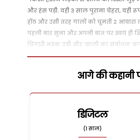
और हंस पड़ी. वही 3 साल पुराना चेहरा, वही र
होंठ और उसी तरह गालों को चूमती 2 आवारा ल
पहली बार सुना और अपनी बात पर स्वयं ही
चिंगारी भड़क उठी और ‘साली का संबोधन’ अं
आगे की कहानी पढ
डिजिटल
(1 साल)