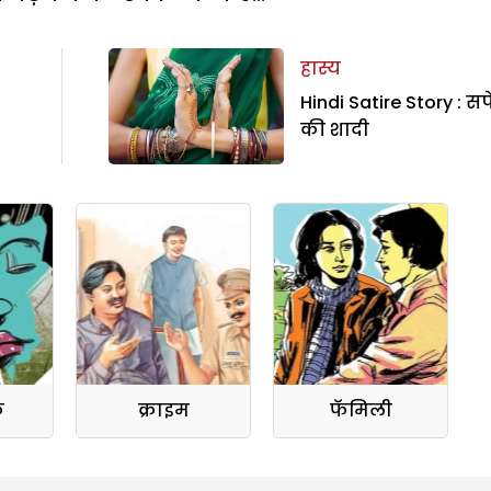
हास्य
Hindi Satire Story : सपे
की शादी
क
क्राइम
फॅमिली