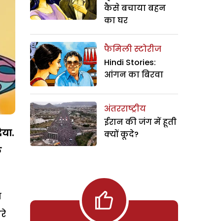
कैसे बचाया बहन
का घर
फैमिली स्टोरीज
Hindi Stories:
आंगन का बिरवा
अंतरराष्ट्रीय
ईरान की जंग में हूती
िया.
क्यों कूदे?
ि
स
रे