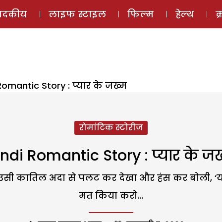
ई-मैगज़ीन
ऑडियो 
पादकीय
लाइफ स्टाइल
फिल्म
हेल्थ
क
Romantic Story : प्‍यार के जख्‍म
रोमांटिक स्टोरीज
ndi Romantic Story : प्‍यार के जख
उसी कातिल अदा से पलट कर देखा और हंस कर बोली, ‘यों 
मत किया करो...