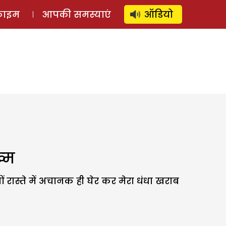
⚲
स्टोरी
लॉग इन
SUBSCRIBE
्राइम
आपकी समस्याएं
ऑडियो
्‍म
रास्ते में अचानक ही घेर कर मेरा धंधा खराब