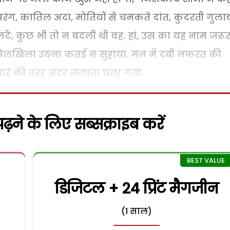
ूपरंग, कातिल अदा, मोतियों से चमकते दांत, कुदरती गुला
टें, कुछ भी तो न बदली थी वह. हां, उस का यह नाम जरू
 खिलखिला उठना कतई न सुहाया. मन में दबी नफरत की
गारे की तरह अंदर जलाता चला गया.
़ने के लिए सब्सक्राइब करें
डिजिटल + 24 प्रिंट मैगजीन
(1 साल)