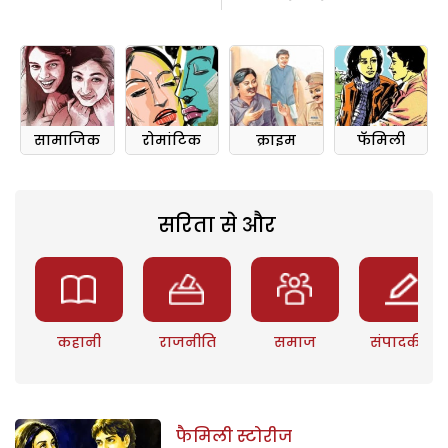
सामाजिक
रोमांटिक
क्राइम
फॅमिली
सरिता से और
कहानी
राजनीति
समाज
संपादकीय
फैमिली स्टोरीज