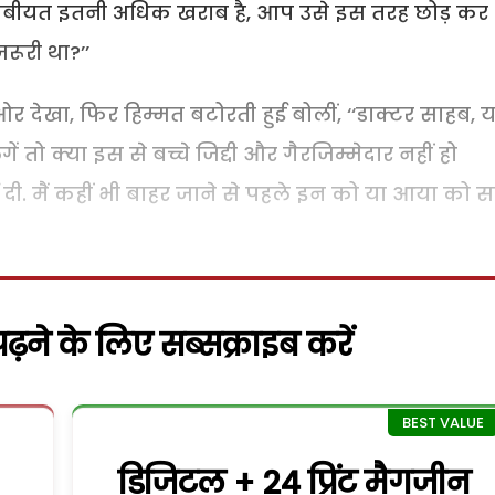
 तबीयत इतनी अधिक खराब है
,
आप उसे इस तरह छोड़ कर
रूरी था
?’’
 ओर देखा
,
फिर हिम्मत बटोरती हुई बोलीं
, ‘‘
डाक्टर साहब
,
य
ं तो क्या इस से बच्चे जिद्दी और गैरजिम्मेदार नहीं हो
दी. मैं कहीं भी बाहर जाने से पहले इन को या आया को 
़ने के लिए सब्सक्राइब करें
डिजिटल + 24 प्रिंट मैगजीन