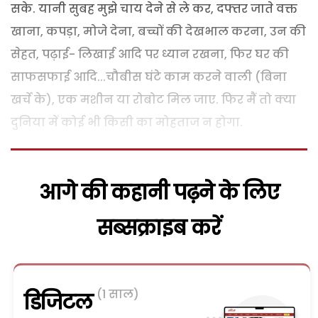
सके. यानी सुबह मुझे चाय देने से ले कर, दफ्तर जाते वक्त
खाना, कपड़ा, मोजे देना, बच्चों की देखभाल करना, उन की
सेहत, पढ़ाई- लिखाई आदि पर ध्यान रखना, फिर घर की
साफसफाई आदि...चौबीस घंटे काम करने वाली (बिना
खर्चे के), एक मशीन या रोबोट मिल जाए. फिर मैं तो क्या
दुनिया में कोई भी किसी का मोहताज न होगा.
आगे की कहानी पढ़ने के लिए
सब्सक्राइब करें
(1 साल)
डिजिटल