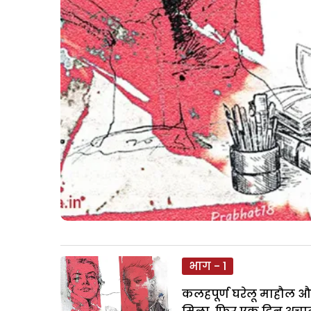
भाग - 1
कलहपूर्ण घरेलू माहौल औ