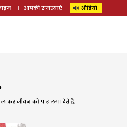
⚲
स्टोरी
लॉग इन
SUBSCRIBE
्राइम
आपकी समस्याएं
ऑडियो
?
 कर जीवन को पार लगा देते हैं.