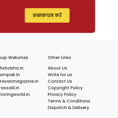
सब्सक्राइब करें
oup Websites
Other Links
ihshobha.in
About Us
ampak.in
Write for us
ravanmagazine.in
Contact Us
assalil.in
Copyright Policy
toringworld.in
Privacy Policy
Terms & Conditions
Dispatch & Delivery