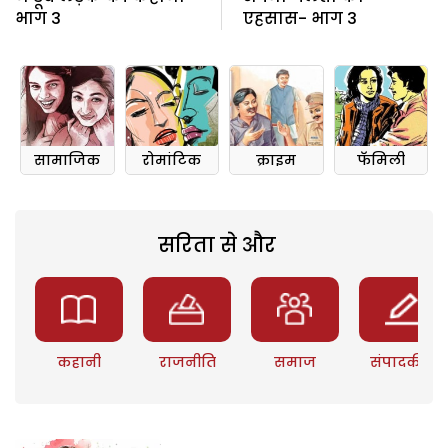
भाग 3
एहसास- भाग 3
सामाजिक
रोमांटिक
क्राइम
फॅमिली
सरिता से और
कहानी
राजनीति
समाज
संपादकीय