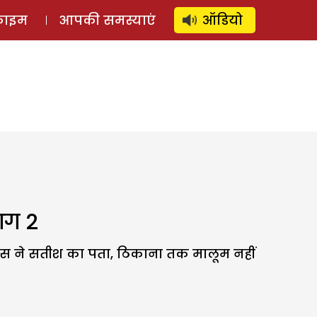
⚲
स्टोरी
लॉग इन
SUBSCRIBE
्राइम
आपकी समस्याएं
ऑडियो
ाग 2
 उस ने सतीश का पता, ठिकाना तक मालूम नहीं