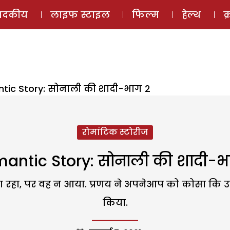
ई-मैगज़ीन
ऑडियो 
पादकीय
लाइफ स्टाइल
फिल्म
हेल्थ
क
tic Story: सोनाली की शादी-भाग 2
रोमांटिक स्टोरीज
antic Story: सोनाली की शादी-भ
देखता रहा, पर वह न आया. प्रणय ने अपनेआप को कोसा कि
किया.