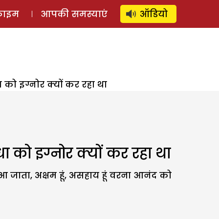
⚲
स्टोरी
लॉग इन
SUBSCRIBE
्राइम
आपकी समस्याएं
ऑडियो
ो इग्नोर क्यों कर रहा था
ो इग्नोर क्यों कर रहा था
आ जाता, अक्षम हूं, असहाय हूं वरना आनंद को