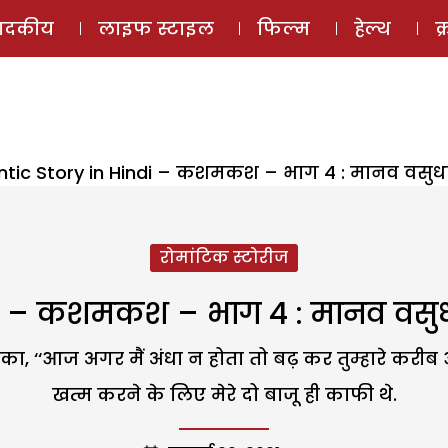
ई-मैगज़ीन
ऑडियो 
पादकीय
लाइफ स्टाइल
फिल्म
हेल्थ
क
ic Story in Hindi – कशमकश – भाग 4 : मानव वसुधा क
रोमांटिक स्टोरीज
 – कशमकश – भाग 4 : मानव वसुधा क
ा, ‘‘आज अगर मैं अंधा न होता तो बढ़ कर तुम्हारे करीब 
खत्म करने के लिए मेरे दो बाजू ही काफी थे.