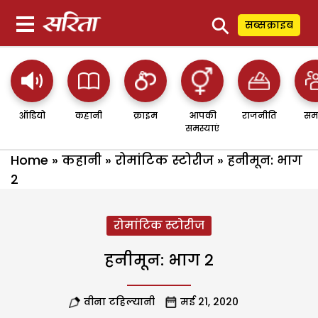
⚲
सब्सक्राइब
ऑडियो
कहानी
क्राइम
आपकी
राजनीति
सम
समस्याएं
Home
»
कहानी
»
रोमांटिक स्टोरीज
»
हनीमून: भाग
2
रोमांटिक स्टोरीज
हनीमून: भाग 2
वीना टहिल्यानी
मई 21, 2020