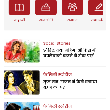
कहानी
राजनीति
समाज
संपादकीय
Social Stories
ऑडिट: क्या महिमा ऑफिस में
घपलेबाजी करने से रोक पाई
फैमिली स्टोरीज
तृप्त मन: राजन ने कैसे बचाया
बहन का घर
फैमिली स्टोरीज