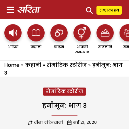
⚲
सब्सक्राइब
ऑडियो
कहानी
क्राइम
आपकी
राजनीति
सम
समस्याएं
Home
»
कहानी
»
रोमांटिक स्टोरीज
»
हनीमून: भाग
3
रोमांटिक स्टोरीज
हनीमून: भाग 3
वीना टहिल्यानी
मई 21, 2020