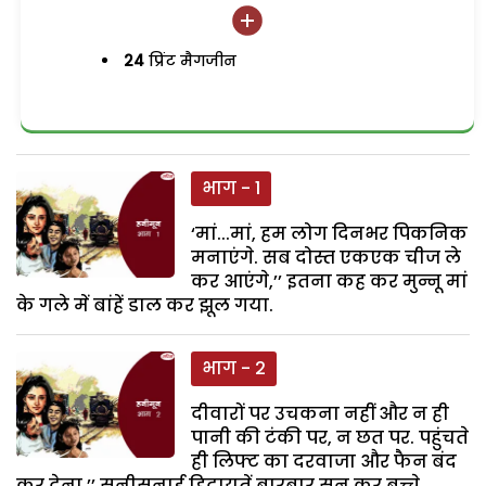
24
प्रिंट मैगजीन
भाग - 1
‘मां...मां, हम लोग दिनभर पिकनिक
मनाएंगे. सब दोस्त एकएक चीज ले
कर आएंगे,’’ इतना कह कर मुन्नू मां
के गले में बांहें डाल कर झूल गया.
भाग - 2
दीवारों पर उचकना नहीं और न ही
पानी की टंकी पर, न छत पर. पहुंचते
ही लिफ्ट का दरवाजा और फैन बंद
कर देना,’’ सुनीसुनाई हिदायतें बारबार सुन कर बच्चे