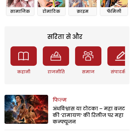
सामाजिक
रोमांटिक
क्राइम
फॅमिली
सरिता से और
कहानी
राजनीति
समाज
संपादकीय
फिल्म
अंधविश्वास या टोटका – महा बजट
की ‘रामायण’ की रिलीज पर महा
कन्फ्यूजन